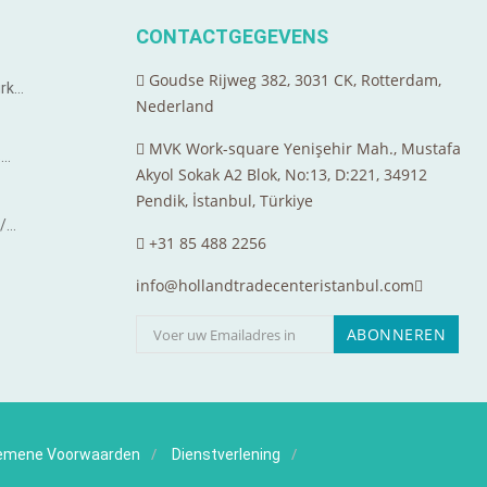
CONTACTGEGEVENS
Goudse Rijweg 382, 3031 CK, Rotterdam,
urk…
Nederland
MVK Work-square Yenişehir Mah., Mustafa
s…
Akyol Sokak A2 Blok, No:13, D:221, 34912
Pendik, İstanbul, Türkiye
s/…
+31 85 488 2256
info@hollandtradecenteristanbul.com
emene Voorwaarden
Dienstverlening