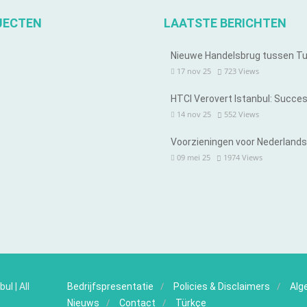
JECTEN
LAATSTE BERICHTEN
Nieuwe Handelsbrug tussen T
17 nov 25
723
Views
HTCI Verovert Istanbul: Succe
14 nov 25
552
Views
Voorzieningen voor Nederland
09 mei 25
1974
Views
bul
| All
Bedrijfspresentatie
Policies & Disclaimers
Alg
Nieuws
Contact
Türkçe