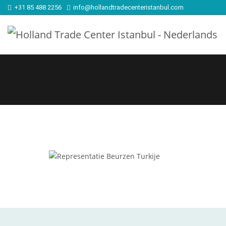
+31 85 488 2256
info@hollandtradecenteristanbul.com
Representatie Beurzen Turkije