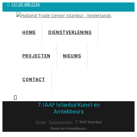
+31 85 488 2256
HOME
DIENSTVERLENING
PROJECTEN
NIEUWS
CONTACT
7. IAAF Istanbul Kunst en
Antiekbeurs
Home
›
Evenementen
›
7. IAAF Istanbul
Kunst en Antiekbeurs