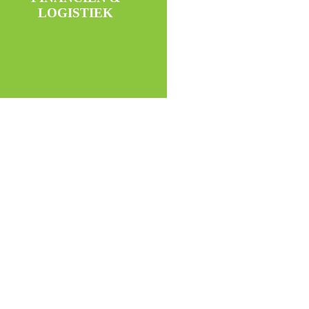
Accounting
LOGISTIEK
ervaring
Betaalbaar door