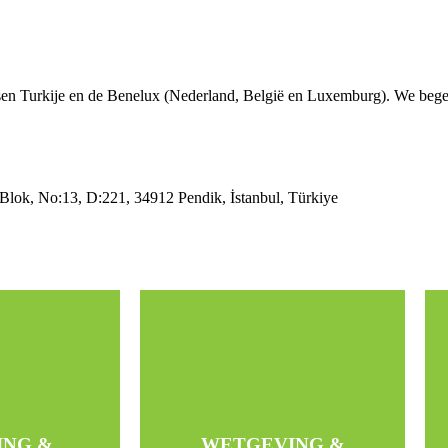
sen Turkije en de Benelux (Nederland, België en Luxemburg). We begelei
ok, No:13, D:221, 34912 Pendik, İstanbul, Türkiye
Welkom in de nieuwe
ocatie en
cultuur
en
Klantencontacten
te
Netwerk opbouwen
ING &
WETGEVING &
neel