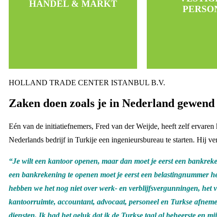
HANDEL & MARKT
Van A tot Z begeleiding
Payroll servi
PERSO
Webinars / Tra
Wij kennen de markt
Interim manag
Overnames/nieuw 
HOLLAND TRADE CENTER ISTANBUL B.V.
Zaken doen zoals je in Nederland gewend
Eén van de initiatiefnemers, Fred van der Weijde, heeft zelf ervaren 
Nederlands bedrijf in Turkije een ingenieursbureau te starten. Hij ver
“Je wilt een kantoor openen, maar dan moet je eerst een bankre
een bankrekening te openen moet je eerst een belastingnummer 
hebben we het nog niet over werk- en verblijfsvergunningen, het 
kantoorruimte, accountant, advocaat, personeel en Turkse afneme
diensten. Ik had het geluk dat ik de Turkse taal al beheerste en m