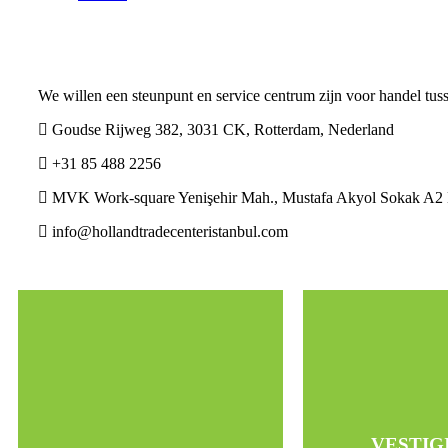
We willen een steunpunt en service centrum zijn voor handel tus
Goudse Rijweg 382, 3031 CK, Rotterdam, Nederland
+31 85 488 2256
MVK Work-square Yenişehir Mah., Mustafa Akyol Sokak A2 Bl
info@hollandtradecenteristanbul.com
De juiste l
Marktonderzoek
mens
Product lanceren
Businessplannen maken
Kantoorruim
Beurzen organiseren
VESTIG
Werving perso