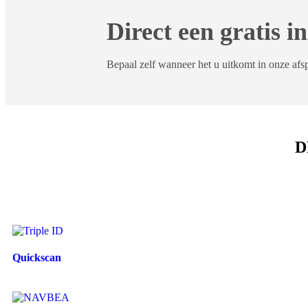
Direct een gratis 
Bepaal zelf wanneer het u uitkomt in onze afs
D
View portfolio: Quickscan
Open details: Quickscan
Quickscan
View portfolio: Marketing support