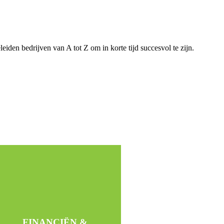
den bedrijven van A tot Z om in korte tijd succesvol te zijn.
Due Diligence
Buy out
Bankzaken
Import & Export
Logistiek
FINANCIËN &