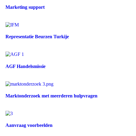
Open details: Marketing support
Marketing support
View portfolio: Representatie Beurzen Turkije
Open details: Representatie Beurzen Turkije
Representatie Beurzen Turkije
View portfolio: AGF Handelsmissie
Open details: AGF Handelsmissie
AGF Handelsmissie
View portfolio: Marktonderzoek met meerderen hulpvragen
Open details: Marktonderzoek met meerderen hulpvragen
Marktonderzoek met meerderen hulpvragen
View portfolio: Aanvraag voorbeelden
Open details: Aanvraag voorbeelden
Aanvraag voorbeelden