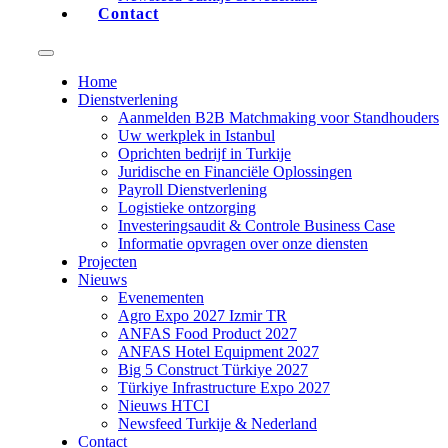
Contact
Home
Dienstverlening
Aanmelden B2B Matchmaking voor Standhouders
Uw werkplek in Istanbul
Oprichten bedrijf in Turkije
Juridische en Financiële Oplossingen
Payroll Dienstverlening
Logistieke ontzorging
Investeringsaudit & Controle Business Case
Informatie opvragen over onze diensten
Projecten
Nieuws
Evenementen
Agro Expo 2027 Izmir TR
ANFAS Food Product 2027
ANFAS Hotel Equipment 2027
Big 5 Construct Türkiye 2027
Türkiye Infrastructure Expo 2027
Nieuws HTCI
Newsfeed Turkije & Nederland
Contact