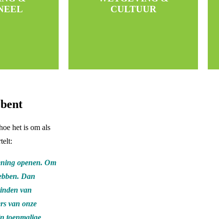
Helpdesk
ces
NEEL
CULTUUR
Taalcursussen
ining
Vertaalservices
ement
Juridische zaken
bedrijf
Socials
 bent
hoe het is om als
telt:
kening openen. Om
hebben. Dan
vinden van
rs van onze
ijn toenmalige