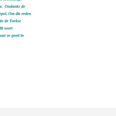
rde. Ondanks de
oepel. Om die reden
 in de Turkse
it soort
waar ze goed in