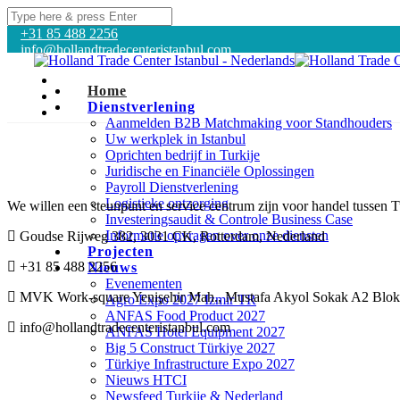
+31 85 488 2256
info@hollandtradecenteristanbul.com
Home
Dienstverlening
Aanmelden B2B Matchmaking voor Standhouders
Uw werkplek in Istanbul
Oprichten bedrijf in Turkije
Juridische en Financiële Oplossingen
Payroll Dienstverlening
Logistieke ontzorging
We willen een steunpunt en service centrum zijn voor handel tussen T
Investeringsaudit & Controle Business Case
Informatie opvragen over onze diensten
Goudse Rijweg 382, 3031 CK, Rotterdam, Nederland
Projecten
+31 85 488 2256
Nieuws
Evenementen
MVK Work-square Yenişehir Mah., Mustafa Akyol Sokak A2 Blok, 
Agro Expo 2027 Izmir TR
ANFAS Food Product 2027
info@hollandtradecenteristanbul.com
ANFAS Hotel Equipment 2027
Big 5 Construct Türkiye 2027
Türkiye Infrastructure Expo 2027
Nieuws HTCI
Newsfeed Turkije & Nederland