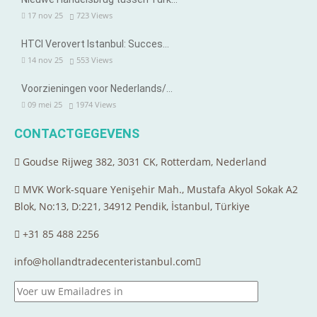
17 nov 25
723
Views
HTCI Verovert Istanbul: Succes…
14 nov 25
553
Views
Voorzieningen voor Nederlands/…
09 mei 25
1974
Views
CONTACTGEGEVENS
Goudse Rijweg 382, 3031 CK, Rotterdam, Nederland
MVK Work-square Yenişehir Mah., Mustafa Akyol Sokak A2
Blok, No:13, D:221, 34912 Pendik, İstanbul, Türkiye
+31 85 488 2256
info@hollandtradecenteristanbul.com