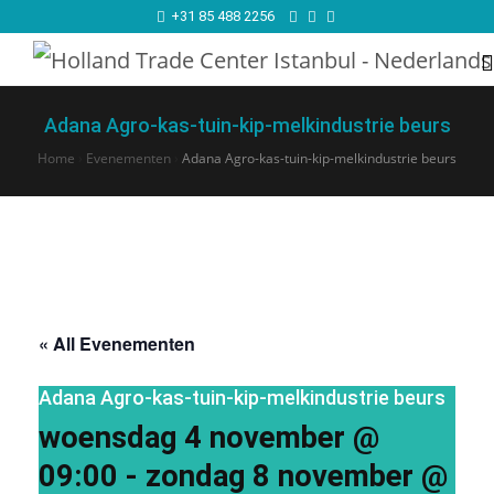
+31 85 488 2256
Adana Agro-kas-tuin-kip-melkindustrie beurs
Home
›
Evenementen
›
Adana Agro-kas-tuin-kip-melkindustrie beurs
« All Evenementen
Adana Agro-kas-tuin-kip-melkindustrie beurs
woensdag 4 november @
09:00
-
zondag 8 november @