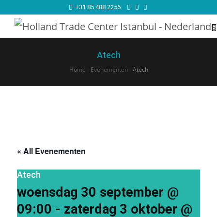
+31 85 488 2256
Atech
Home
›
Evenementen
›
Atech
« All Evenementen
Atech
woensdag 30 september @
09:00
-
zaterdag 3 oktober @