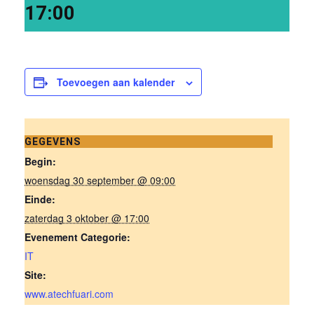
17:00
Toevoegen aan kalender
GEGEVENS
Begin:
woensdag 30 september @ 09:00
Einde:
zaterdag 3 oktober @ 17:00
Evenement Categorie:
IT
Site:
www.atechfuari.com