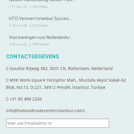
17 nov 25
723
Views
HTCI Verovert Istanbul: Succes…
14 nov 25
552
Views
Voorzieningen voor Nederlands/…
09 mei 25
1974
Views
CONTACTGEGEVENS
Goudse Rijweg 382, 3031 CK, Rotterdam, Nederland
MVK Work-square Yenişehir Mah., Mustafa Akyol Sokak A2
Blok, No:13, D:221, 34912 Pendik, İstanbul, Türkiye
+31 85 488 2256
info@hollandtradecenteristanbul.com