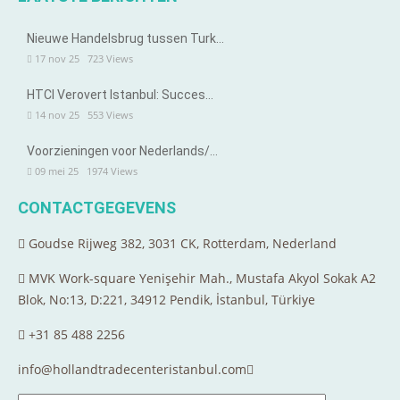
Nieuwe Handelsbrug tussen Turk…
17 nov 25
723
Views
HTCI Verovert Istanbul: Succes…
14 nov 25
553
Views
Voorzieningen voor Nederlands/…
09 mei 25
1974
Views
CONTACTGEGEVENS
Goudse Rijweg 382, 3031 CK, Rotterdam, Nederland
MVK Work-square Yenişehir Mah., Mustafa Akyol Sokak A2
Blok, No:13, D:221, 34912 Pendik, İstanbul, Türkiye
+31 85 488 2256
info@hollandtradecenteristanbul.com