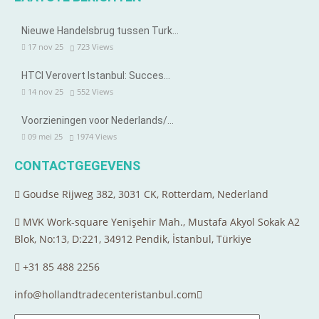
Nieuwe Handelsbrug tussen Turk…
17 nov 25
723
Views
HTCI Verovert Istanbul: Succes…
14 nov 25
552
Views
Voorzieningen voor Nederlands/…
09 mei 25
1974
Views
CONTACTGEGEVENS
Goudse Rijweg 382, 3031 CK, Rotterdam, Nederland
MVK Work-square Yenişehir Mah., Mustafa Akyol Sokak A2
Blok, No:13, D:221, 34912 Pendik, İstanbul, Türkiye
+31 85 488 2256
info@hollandtradecenteristanbul.com