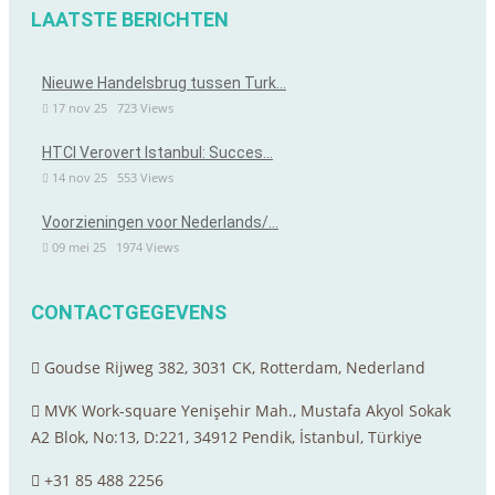
LAATSTE BERICHTEN
Nieuwe Handelsbrug tussen Turk…
17 nov 25
723
Views
HTCI Verovert Istanbul: Succes…
14 nov 25
553
Views
Voorzieningen voor Nederlands/…
09 mei 25
1974
Views
CONTACTGEGEVENS
Goudse Rijweg 382, 3031 CK, Rotterdam, Nederland
MVK Work-square Yenişehir Mah., Mustafa Akyol Sokak
A2 Blok, No:13, D:221, 34912 Pendik, İstanbul, Türkiye
+31 85 488 2256