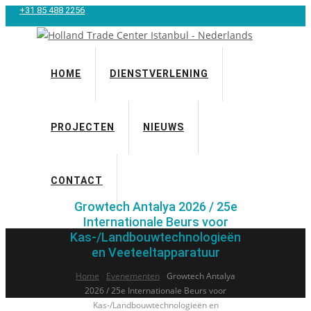
+31 85 488 2256
HOME
DIENSTVERLENING
PROJECTEN
NIEUWS
Growtech Antalya 2026 / 25e
Internationale Beurs voor
Kas-/Landbouwtechnologieën
en Veeteeltapparatuur
CONTACT
Growtech Antalya 2026 / 25e
dinsdag
Internationale Beurs voor
Kas-/Landbouwtechnologieën
24
en Veeteeltapparatuur
november
Home
›
Evenementen
›
Growtech Antalya
@ 09:00
-
2026 / 25e Internationale Beurs voor
Kas-/Landbouwtechnologieën en