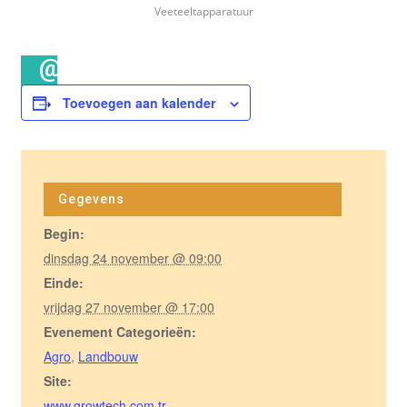
vrijdag 27
Veeteeltapparatuur
november
@ 17:00
Toevoegen aan kalender
Gegevens
Begin:
dinsdag 24 november @ 09:00
Einde:
vrijdag 27 november @ 17:00
Evenement Categorieën:
Agro
,
Landbouw
Site:
www.growtech.com.tr