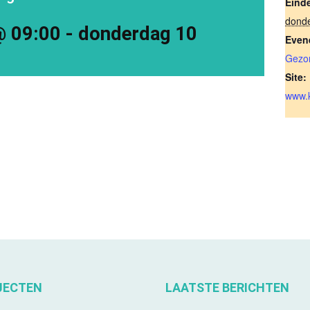
Eind
dond
@ 09:00
-
donderdag 10
Even
Gezo
Site:
www.k
JECTEN
LAATSTE BERICHTEN