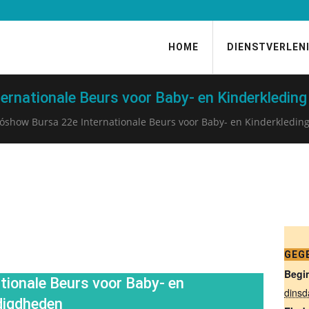
HOME
DIENSTVERLEN
rnationale Beurs voor Baby- en Kinderkledin
óshow Bursa 22e Internationale Beurs voor Baby- en Kinderkledi
GEG
Begi
ionale Beurs voor Baby- en
dinsd
digdheden