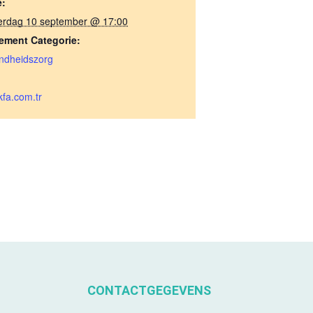
e:
erdag 10 september @ 17:00
ement Categorie:
ndheidszorg
fa.com.tr
CONTACTGEGEVENS