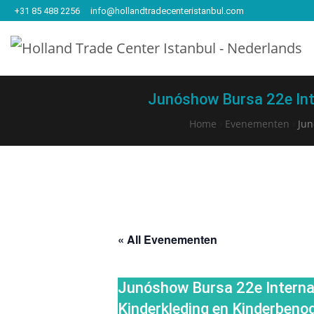
+31 85 488 2256
info@hollandtradecenteristanbul.com
Junóshow Bursa 22e Inte
Home
›
Evenementen
›
Jun
« All Evenementen
Junóshow Bursa 22e Internat
Kinderkleding en Kinderbeno