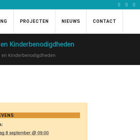
ING
PROJECTEN
NIEUWS
CONTACT
g en Kinderbenodigdheden
ng en Kinderbenodigdheden
EVENS
n:
ag 8 september @ 09:00