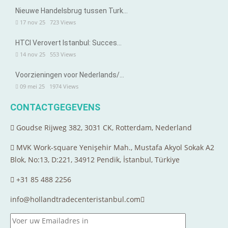
Nieuwe Handelsbrug tussen Turk…
17 nov 25
723
Views
HTCI Verovert Istanbul: Succes…
14 nov 25
553
Views
Voorzieningen voor Nederlands/…
09 mei 25
1974
Views
CONTACTGEGEVENS
Goudse Rijweg 382, 3031 CK, Rotterdam, Nederland
MVK Work-square Yenişehir Mah., Mustafa Akyol Sokak A2
Blok, No:13, D:221, 34912 Pendik, İstanbul, Türkiye
+31 85 488 2256
info@hollandtradecenteristanbul.com