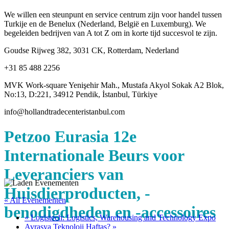
We willen een steunpunt en service centrum zijn voor handel tussen
Turkije en de Benelux (Nederland, België en Luxemburg). We
begeleiden bedrijven van A tot Z om in korte tijd succesvol te zijn.
Goudse Rijweg 382, 3031 CK, Rotterdam, Nederland
+31 85 488 2256
MVK Work-square Yenişehir Mah., Mustafa Akyol Sokak A2 Blok,
No:13, D:221, 34912 Pendik, İstanbul, Türkiye
info@hollandtradecenteristanbul.com
Petzoo Eurasia 12e
Internationale Beurs voor
Leveranciers van
Huisdierproducten, -
« All Evenementen
benodigdheden en -accessoires
«
Logistech: Logistics, Warehousing and Technology Expo
Avrasya Teknoloji Haftas?
»