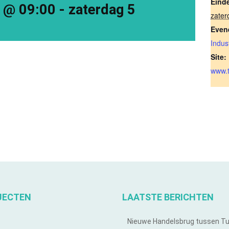
Eind
 @ 09:00
-
zaterdag 5
zater
Even
Indus
Site:
www.t
JECTEN
LAATSTE BERICHTEN
Nieuwe Handelsbrug tussen T