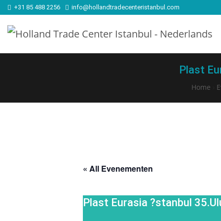
+31 85 488 2256
info@hollandtradecenteristanbul.com
Plast Eu
Home
›
E
« All Evenementen
Plast Eurasia ?stanbul 35.Ul