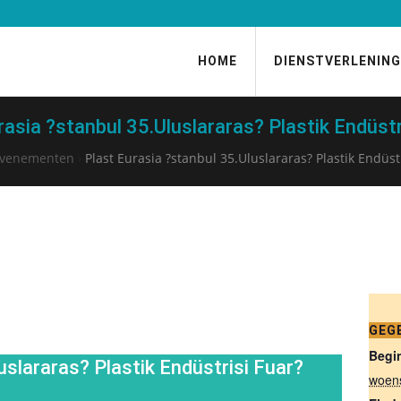
HOME
DIENSTVERLENING
rasia ?stanbul 35.Uluslararas? Plastik Endüstr
venementen
›
Plast Eurasia ?stanbul 35.Uluslararas? Plastik Endüst
GEG
Begi
uslararas? Plastik Endüstrisi Fuar?
woen