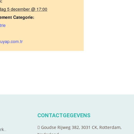
e:
dag 5 december @ 17:00
ement Categorie:
trie
uyap.com.tr
CONTACTGEGEVENS
Goudse Rijweg 382, 3031 CK, Rotterdam,
urk…