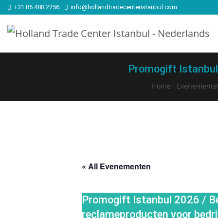
+31 85 488 2256
info@hollandtradecenteristanbul.com
Promogift Istanbul
Home
›
Evenemente
« All Evenementen
Promogift Istanbul 2026 / B
reclameproducten voor bedri