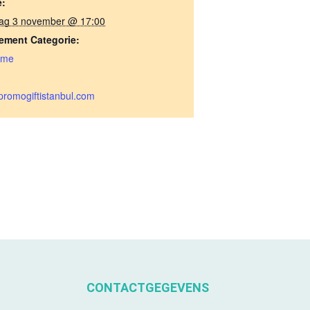
e:
dag 3 november @ 17:00
ement Categorie:
ame
romogiftistanbul.com
CONTACTGEGEVENS