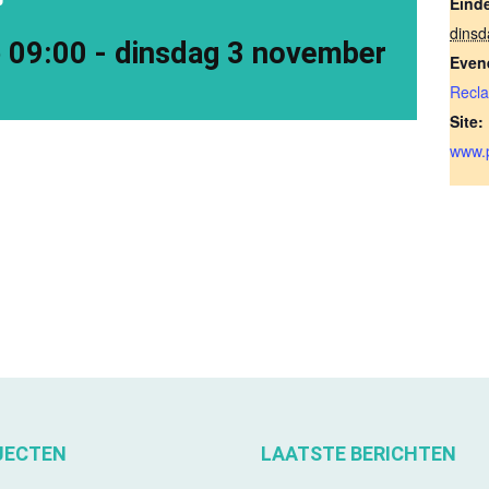
Eind
dins
 09:00
-
dinsdag 3 november
Even
Recl
Site:
www.p
JECTEN
LAATSTE BERICHTEN