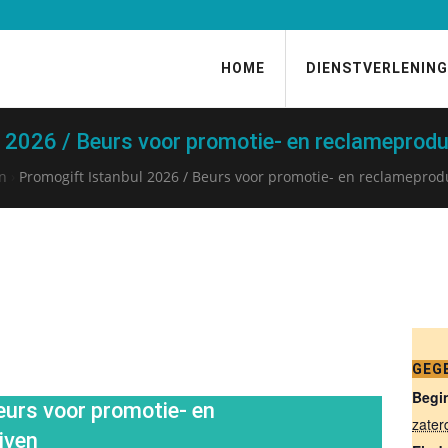
HOME
DIENSTVERLENING
 2026 / Beurs voor promotie- en reclameprodu
n
›
Promogift Istanbul 2026 / Beurs voor promotie- en reclameprod
GEG
Begi
eurs voor promotie- en
zater
jven