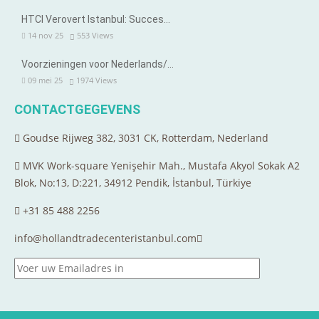
HTCI Verovert Istanbul: Succes…
14 nov 25
553
Views
Voorzieningen voor Nederlands/…
09 mei 25
1974
Views
CONTACTGEGEVENS
Goudse Rijweg 382, 3031 CK, Rotterdam, Nederland
MVK Work-square Yenişehir Mah., Mustafa Akyol Sokak A2
Blok, No:13, D:221, 34912 Pendik, İstanbul, Türkiye
+31 85 488 2256
info@hollandtradecenteristanbul.com