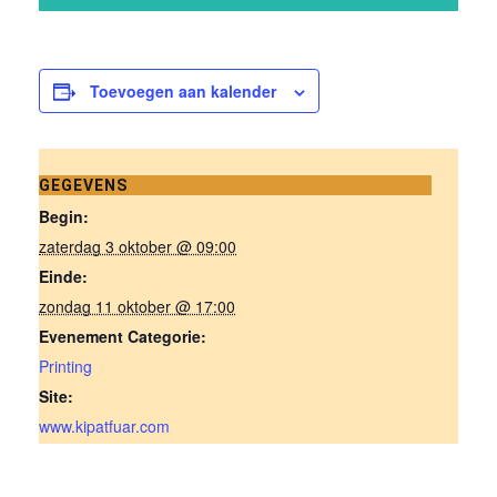
Toevoegen aan kalender
GEGEVENS
Begin:
zaterdag 3 oktober @ 09:00
Einde:
zondag 11 oktober @ 17:00
Evenement Categorie:
Printing
Site:
www.kipatfuar.com