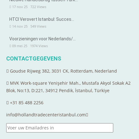
17 nov 25
722
Views
HTCI Verovert Istanbul: Succes…
14 nov 25
549
Views
Voorzieningen voor Nederlands/…
09 mei 25
1974
Views
CONTACTGEGEVENS
Goudse Rijweg 382, 3031 CK, Rotterdam, Nederland
MVK Work-square Yenişehir Mah., Mustafa Akyol Sokak A2
Blok, No:13, D:221, 34912 Pendik, İstanbul, Türkiye
+31 85 488 2256
info@hollandtradecenteristanbul.com