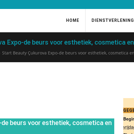
HOME
DIENSTVERLENING
a Expo-de beurs voor esthetiek, cosmetica e
›
Start Beauty Çukurova Expo-de beurs voor esthetiek, cosmetica 
GEG
Begi
de beurs voor esthetiek, cosmetica en
vrijd