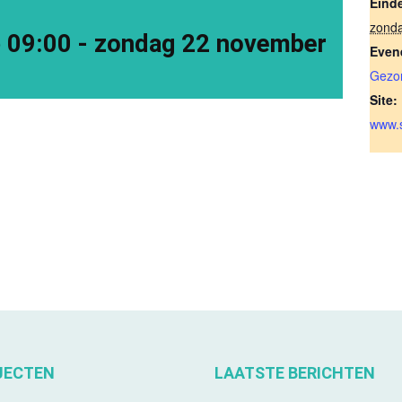
Eind
zond
 09:00
-
zondag 22 november
Even
Gezo
Site:
www.s
JECTEN
LAATSTE BERICHTEN