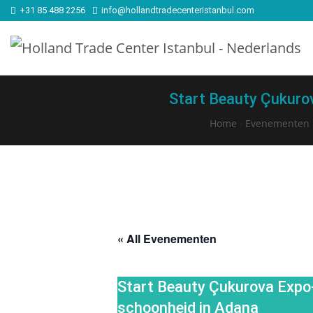
+31 85 488 2256
info@hollandtradecenteristanbul.com
Start Beauty Çukurov
Home
›
Evenementen
« All Evenementen
Start Beauty Çukurova Expo-
schoonheid in Adana