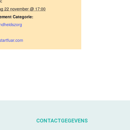
e:
ag 22 november @ 17:00
ement Categorie:
ndheidszorg
tartfuar.com
CONTACTGEGEVENS