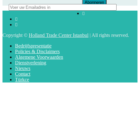
Copyright ©
Holland Trade Center Istanbul
| All rights reserved.
Bedrijfspresentatie
Policies & Disclaimers
Algemene Voorwaarden
Dienstverlening
Nieuws
Contact
Türkçe