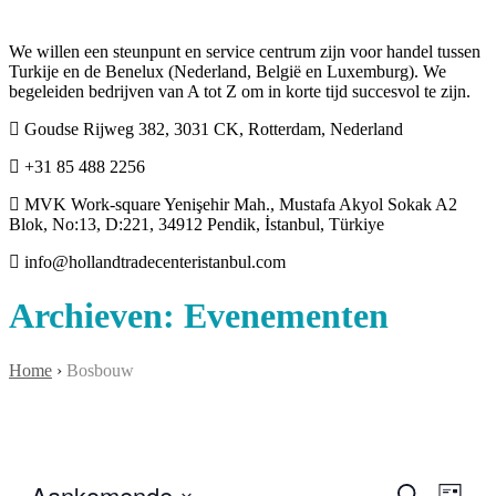
We willen een steunpunt en service centrum zijn voor handel tussen
Turkije en de Benelux (Nederland, België en Luxemburg). We
begeleiden bedrijven van A tot Z om in korte tijd succesvol te zijn.
Goudse Rijweg 382, 3031 CK, Rotterdam, Nederland
+31 85 488 2256
MVK Work-square Yenişehir Mah., Mustafa Akyol Sokak A2
Blok, No:13, D:221, 34912 Pendik, İstanbul, Türkiye
info@hollandtradecenteristanbul.com
Archieven:
Evenementen
Home
›
Bosbouw
Aankomende
Eveneme
Even
Zoeken