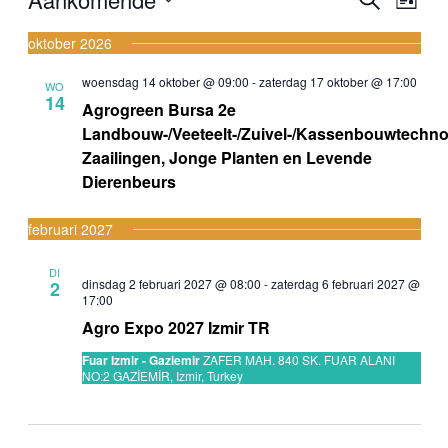
Lijst
weer
Zoeken
Selecteer
navig
een
oktober 2026
en
datum.
weergeve
woensdag 14 oktober @ 09:00
-
zaterdag 17 oktober @ 17:00
WO
14
navigatie
Agrogreen Bursa 2e
Landbouw-/Veeteelt-/Zuivel-/Kassenbouwtechno
Zaailingen, Jonge Planten en Levende
Dierenbeurs
februari 2027
DI
dinsdag 2 februari 2027 @ 08:00
-
zaterdag 6 februari 2027 @
2
17:00
Agro Expo 2027 Izmir TR
Fuar Izmir - Gaziemir
ZAFER MAH. 840 SK. FUAR ALANI
NO:2 GAZİEMİR, Izmir, Turkey