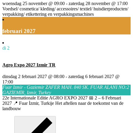
woensdag 25 november @ 09:00
-
zaterdag 28 november @ 17:00
Voedsel/ cosmetica/ kleding/ accessoires/ textiel/ huisdierproducten/
verpakking/ etikettering en verpakkingsmachines
februari 2027
di
2
Agro Expo 2027 Izmir TR
dinsdag 2 februari 2027 @ 08:00
-
zaterdag 6 februari 2027 @
17:00
Fuar Izmir - Gaziemir
ZAFER MAH. 840 SK. FUAR ALANI NO:2
GAZİEMİR, Izmir, Turkey
22e Internationale Editie AGRO EXPO 2027 📅 2 – 6 Februari
2027 📍 Fuar İzmir, Turkije Het aftellen naar de toekomst van de
landbouw