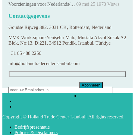
Voorzieningen voor Nederlands/…
09 mei 25
1973
Views
Contactgegevens
Goudse Rijweg 382, 3031 CK, Rotterdam, Nederland
MVK Work-square Yenişehir Mah., Mustafa Akyol Sokak A2
Blok, No:13, D:221, 34912 Pendik, İstanbul, Türkiye
+31 85 488 2256
info@hollandtradecenteristanbul.com
Copyright ©
Holland Trade Center Istanbul
| All rights reserved.
Bedrijfspresentatie
Policies & Disclaimers