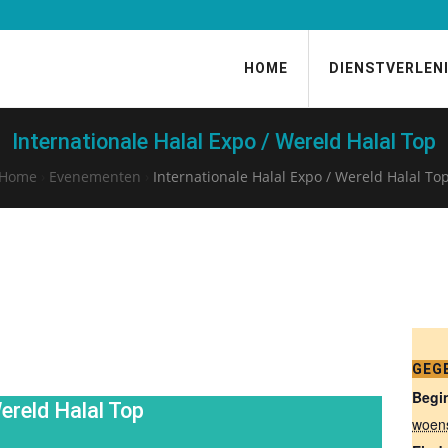
HOME
DIENSTVERLEN
Internationale Halal Expo / Wereld Halal Top
Home
›
Evenementen
›
Internationale Halal Expo / Wereld Halal To
GEG
Begi
ereld Halal Top
woen