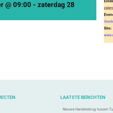
Eind
r @ 09:00
-
zaterdag 28
zate
Even
Voeds
Site:
www.
JECTEN
LAATSTE BERICHTEN
Nieuwe Handelsbrug tussen T