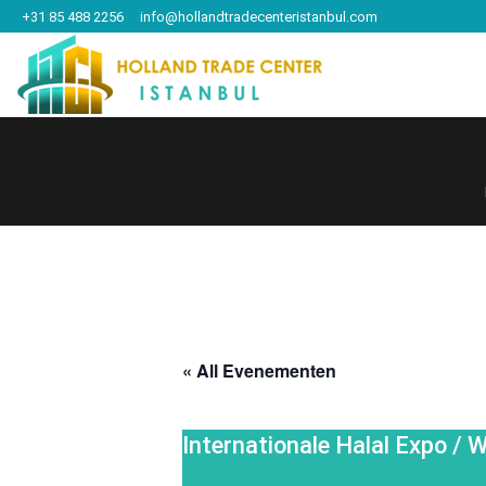
+31 85 488 2256
info@hollandtradecenteristanbul.com
« All Evenementen
Internationale Halal Expo / W