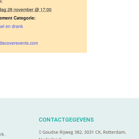
e:
rdag 28 november @ 17:00
ement Categorie:
el en drank
discoverevents.com
CONTACTGEGEVENS
Goudse Rijweg 382, 3031 CK, Rotterdam,
urk…